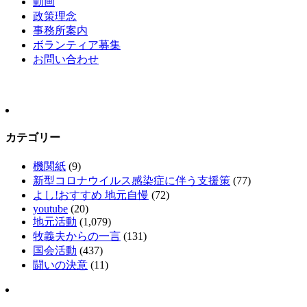
動画
政策理念
事務所案内
ボランティア募集
お問い合わせ
カテゴリー
機関紙
(9)
新型コロナウイルス感染症に伴う支援策
(77)
よし!おすすめ 地元自慢
(72)
youtube
(20)
地元活動
(1,079)
牧義夫からの一言
(131)
国会活動
(437)
闘いの決意
(11)