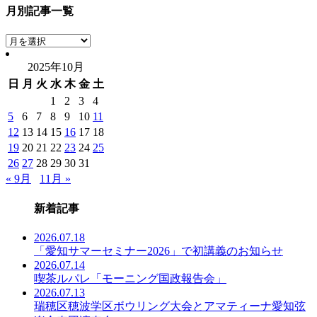
月別記事一覧
月
別
2025年10月
記
日
月
火
水
木
金
土
事
一
1
2
3
4
覧
5
6
7
8
9
10
11
12
13
14
15
16
17
18
19
20
21
22
23
24
25
26
27
28
29
30
31
« 9月
11月 »
新着記事
2026.07.18
「愛知サマーセミナー2026」で初講義のお知らせ
2026.07.14
喫茶ルパレ「モーニング国政報告会」
2026.07.13
瑞穂区穂波学区ボウリング大会とアマティーナ愛知弦