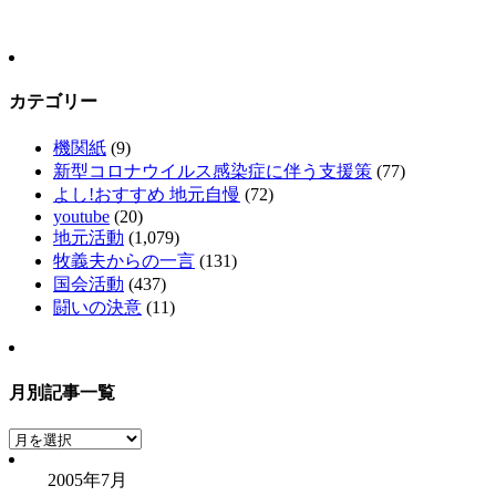
カテゴリー
機関紙
(9)
新型コロナウイルス感染症に伴う支援策
(77)
よし!おすすめ 地元自慢
(72)
youtube
(20)
地元活動
(1,079)
牧義夫からの一言
(131)
国会活動
(437)
闘いの決意
(11)
月別記事一覧
月
別
2005年7月
記