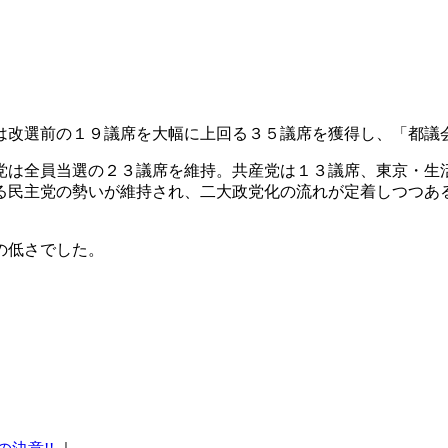
は改選前の１９議席を大幅に上回る３５議席を獲得し、「都議
党は全員当選の２３議席を維持。共産党は１３議席、東京・生
る民主党の勢いが維持され、二大政党化の流れが定着しつつあ
の低さでした。