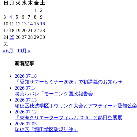
日
月
火
水
木
金
土
事
一
1
2
覧
3
4
5
6
7
8
9
10
11
12
13
14
15
16
17
18
19
20
21
22
23
24
25
26
27
28
29
30
31
« 6月
10月 »
新着記事
2026.07.18
「愛知サマーセミナー2026」で初講義のお知らせ
2026.07.14
喫茶ルパレ「モーニング国政報告会」
2026.07.13
瑞穂区穂波学区ボウリング大会とアマティーナ愛知弦楽
2026.07.12
「東海クリエーターフィルム2026」と熱田空襲展
2026.07.05
瑞穂区「堀田学区防災訓練」