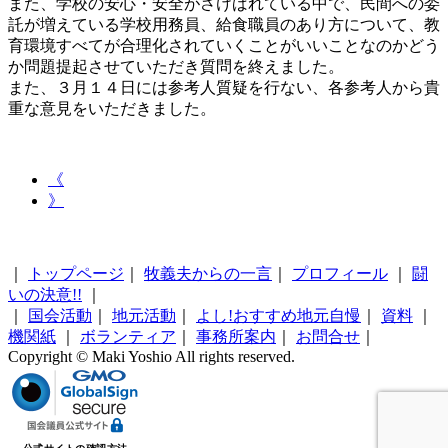
また、学校の安心・安全がさけばれている中で、民間への委
託が増えている学校用務員、給食職員のあり方について、教
育環境すべてが合理化されていくことがいいことなのかどう
か問題提起させていただき質問を終えました。
また、３月１４日には参考人質疑を行ない、各参考人から貴
重な意見をいただきました。
《
》
｜
トップページ
｜
牧義夫からの一言
｜
プロフィール
｜
闘
いの決意!!
｜
｜
国会活動
｜
地元活動
｜
よし!おすすめ地元自慢
｜
資料
｜
機関紙
｜
ボランティア
｜
事務所案内
｜
お問合せ
｜
Copyright © Maki Yoshio All rights reserved.