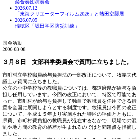
楽合奏団演奏会
2026.07.12
「東海クリエーターフィルム2026」と熱田空襲展
2026.07.05
瑞穂区「堀田学区防災訓練」
国会活動
2006-03-08
３月８日 文部科学委員会で質問に立ちました。
市町村立学校職員給与負担法の一部改正について、牧義夫代
議士が質問に立ちました。
公立の小中学校等の教職員については、都道府県が給与を負
担し任用しています。今回の改正において、特区で可能であ
った、市町村が給与を負担して独自で教職員を任用できる措
置を全国に展開しようとする制度です。牧議員は今回の改正
について、平成１５年より実施された特区の評価とともに、
県費、市町村費負担の教職員が混在するなかで、現場での混
乱や地方間の教育の格差が生まれるのではと問題点を指摘し
ました。