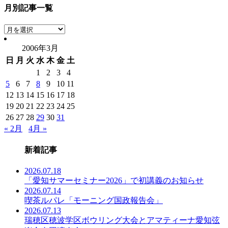
月別記事一覧
月
別
2006年3月
記
日
月
火
水
木
金
土
事
一
1
2
3
4
覧
5
6
7
8
9
10
11
12
13
14
15
16
17
18
19
20
21
22
23
24
25
26
27
28
29
30
31
« 2月
4月 »
新着記事
2026.07.18
「愛知サマーセミナー2026」で初講義のお知らせ
2026.07.14
喫茶ルパレ「モーニング国政報告会」
2026.07.13
瑞穂区穂波学区ボウリング大会とアマティーナ愛知弦