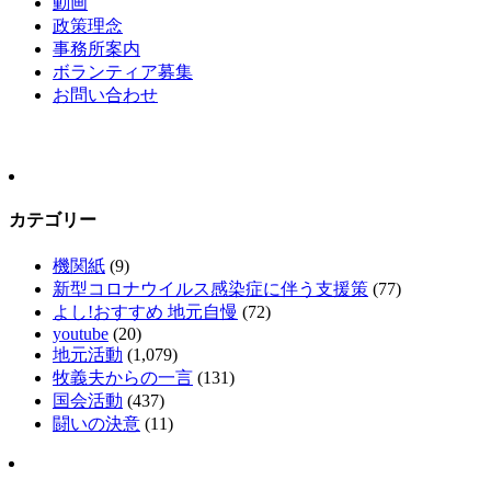
動画
政策理念
事務所案内
ボランティア募集
お問い合わせ
カテゴリー
機関紙
(9)
新型コロナウイルス感染症に伴う支援策
(77)
よし!おすすめ 地元自慢
(72)
youtube
(20)
地元活動
(1,079)
牧義夫からの一言
(131)
国会活動
(437)
闘いの決意
(11)