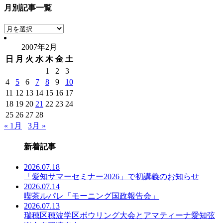
月別記事一覧
月
別
2007年2月
記
日
月
火
水
木
金
土
事
一
1
2
3
覧
4
5
6
7
8
9
10
11
12
13
14
15
16
17
18
19
20
21
22
23
24
25
26
27
28
« 1月
3月 »
新着記事
2026.07.18
「愛知サマーセミナー2026」で初講義のお知らせ
2026.07.14
喫茶ルパレ「モーニング国政報告会」
2026.07.13
瑞穂区穂波学区ボウリング大会とアマティーナ愛知弦