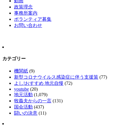
動画
政策理念
事務所案内
ボランティア募集
お問い合わせ
カテゴリー
機関紙
(9)
新型コロナウイルス感染症に伴う支援策
(77)
よし!おすすめ 地元自慢
(72)
youtube
(20)
地元活動
(1,079)
牧義夫からの一言
(131)
国会活動
(437)
闘いの決意
(11)