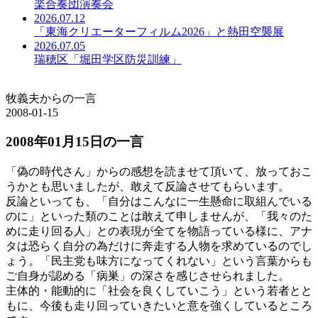
楽合奏団演奏会
2026.07.12
「東海クリエーターフィルム2026」と熱田空襲展
2026.07.05
瑞穂区「堀田学区防災訓練」
牧義夫からの一言
2008-01-15
2008年01月15日の一言
「偽の時代さん」からの感想を読ませて頂いて、放っておこ
うかとも思いましたが、敢えて反論させてもらいます。
反論といっても、「自分はこんなに一生懸命に取組んでいる
のに」といった類のことは敢えて申しませんが、「我々のた
めに走り回る人」との表現が全てを物語っている様に、アナ
タは恐らく自分の為だけに奔走する人物を求めているのでし
ょう。「民主党も味方になってくれない」という言葉からも
ご自身が認める「病巣」の深さを感じさせられました。
主体的・能動的に「社会を良くしていこう」という若者とと
もに、今後も走り回っていきたいと意を強くしているところ