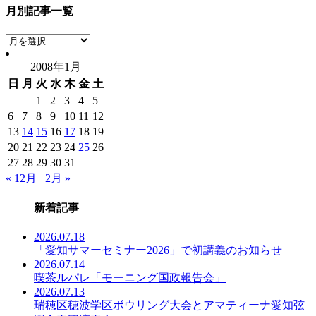
月別記事一覧
月
別
2008年1月
記
日
月
火
水
木
金
土
事
一
1
2
3
4
5
覧
6
7
8
9
10
11
12
13
14
15
16
17
18
19
20
21
22
23
24
25
26
27
28
29
30
31
« 12月
2月 »
新着記事
2026.07.18
「愛知サマーセミナー2026」で初講義のお知らせ
2026.07.14
喫茶ルパレ「モーニング国政報告会」
2026.07.13
瑞穂区穂波学区ボウリング大会とアマティーナ愛知弦