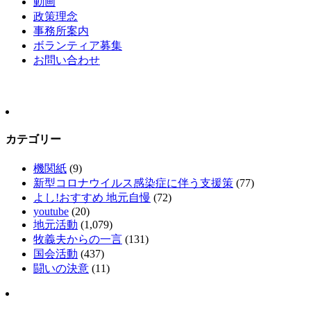
動画
政策理念
事務所案内
ボランティア募集
お問い合わせ
カテゴリー
機関紙
(9)
新型コロナウイルス感染症に伴う支援策
(77)
よし!おすすめ 地元自慢
(72)
youtube
(20)
地元活動
(1,079)
牧義夫からの一言
(131)
国会活動
(437)
闘いの決意
(11)