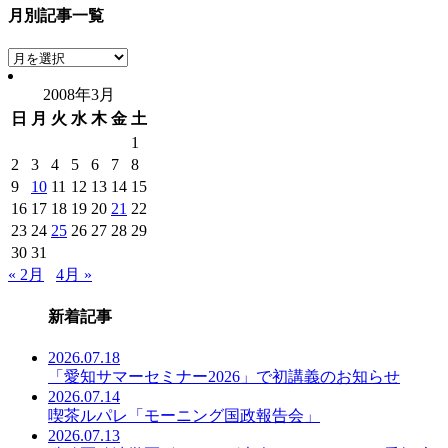
月別記事一覧
月
別
2008年3月
記
日
月
火
水
木
金
土
事
一
1
覧
2
3
4
5
6
7
8
9
10
11
12
13
14
15
16
17
18
19
20
21
22
23
24
25
26
27
28
29
30
31
« 2月
4月 »
新着記事
2026.07.18
「愛知サマーセミナー2026」で初講義のお知らせ
2026.07.14
喫茶ルパレ「モーニング国政報告会」
2026.07.13