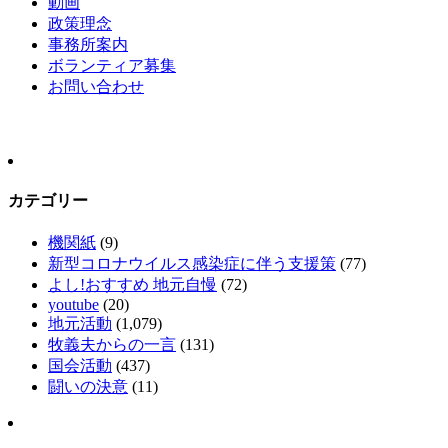
動画
政策理念
事務所案内
ボランティア募集
お問い合わせ
カテゴリー
機関紙
(9)
新型コロナウイルス感染症に伴う支援策
(77)
よし!おすすめ 地元自慢
(72)
youtube
(20)
地元活動
(1,079)
牧義夫からの一言
(131)
国会活動
(437)
闘いの決意
(11)