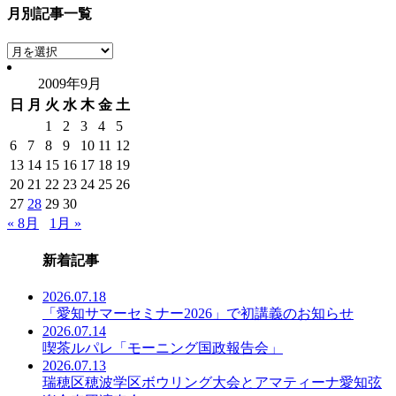
月別記事一覧
月
別
2009年9月
記
日
月
火
水
木
金
土
事
一
1
2
3
4
5
覧
6
7
8
9
10
11
12
13
14
15
16
17
18
19
20
21
22
23
24
25
26
27
28
29
30
« 8月
1月 »
新着記事
2026.07.18
「愛知サマーセミナー2026」で初講義のお知らせ
2026.07.14
喫茶ルパレ「モーニング国政報告会」
2026.07.13
瑞穂区穂波学区ボウリング大会とアマティーナ愛知弦