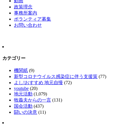
動画
政策理念
事務所案内
ボランティア募集
お問い合わせ
カテゴリー
機関紙
(9)
新型コロナウイルス感染症に伴う支援策
(77)
よし!おすすめ 地元自慢
(72)
youtube
(20)
地元活動
(1,079)
牧義夫からの一言
(131)
国会活動
(437)
闘いの決意
(11)