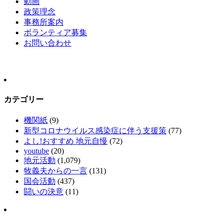
動画
政策理念
事務所案内
ボランティア募集
お問い合わせ
カテゴリー
機関紙
(9)
新型コロナウイルス感染症に伴う支援策
(77)
よし!おすすめ 地元自慢
(72)
youtube
(20)
地元活動
(1,079)
牧義夫からの一言
(131)
国会活動
(437)
闘いの決意
(11)