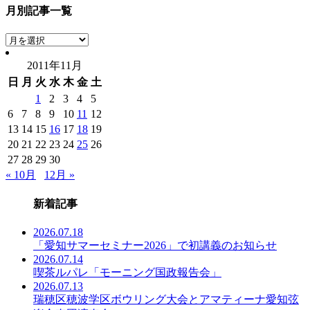
月別記事一覧
月
別
2011年11月
記
日
月
火
水
木
金
土
事
一
1
2
3
4
5
覧
6
7
8
9
10
11
12
13
14
15
16
17
18
19
20
21
22
23
24
25
26
27
28
29
30
« 10月
12月 »
新着記事
2026.07.18
「愛知サマーセミナー2026」で初講義のお知らせ
2026.07.14
喫茶ルパレ「モーニング国政報告会」
2026.07.13
瑞穂区穂波学区ボウリング大会とアマティーナ愛知弦