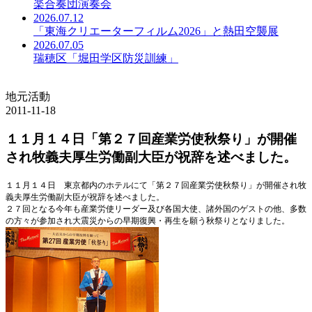
楽合奏団演奏会
2026.07.12
「東海クリエーターフィルム2026」と熱田空襲展
2026.07.05
瑞穂区「堀田学区防災訓練」
地元活動
2011-11-18
１１月１４日「第２７回産業労使秋祭り」が開催
され牧義夫厚生労働副大臣が祝辞を述べました。
１１月１４日 東京都内のホテルにて「第２７回産業労使秋祭り」が開催され牧
義夫厚生労働副大臣が祝辞を述べました。
２７回となる今年も産業労使リーダー及び各国大使、諸外国のゲストの他、多数
の方々が参加され大震災からの早期復興・再生を願う秋祭りとなりました。