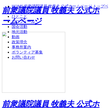
HOME
前衆議院議員 牧義夫 公式ホームページ トップペ
前衆議院議員 牧義夫 公式ホ
ージ
ひとこと
ームページ
プロフィール
国会活動
地元活動
動画
政策理念
事務所案内
ボランティア募集
お問い合わせ
前衆議院議員 牧義夫 公式ホ