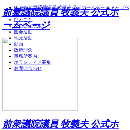
HOME
前衆議院議員 牧義夫 公式ホームページ トップペ
前衆議院議員 牧義夫 公式ホ
ージ
ひとこと
ームページ
プロフィール
国会活動
地元活動
動画
政策理念
事務所案内
ボランティア募集
お問い合わせ
前衆議院議員 牧義夫 公式ホ