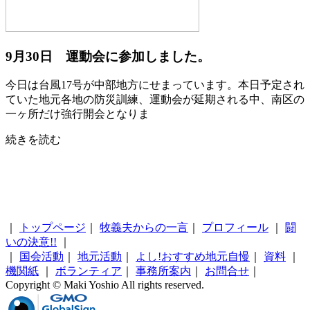
9月30日 運動会に参加しました。
今日は台風17号が中部地方にせまっています。本日予定され
ていた地元各地の防災訓練、運動会が延期される中、南区の
一ヶ所だけ強行開会となりま
続きを読む
｜
トップページ
｜
牧義夫からの一言
｜
プロフィール
｜
闘
いの決意!!
｜
｜
国会活動
｜
地元活動
｜
よし!おすすめ地元自慢
｜
資料
｜
機関紙
｜
ボランティア
｜
事務所案内
｜
お問合せ
｜
Copyright © Maki Yoshio All rights reserved.