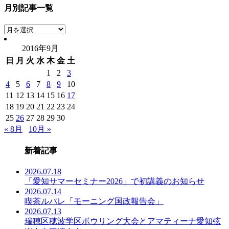
月別記事一覧
月
別
2016年9月
記
日
月
火
水
木
金
土
事
一
1
2
3
覧
4
5
6
7
8
9
10
11
12
13
14
15
16
17
18
19
20
21
22
23
24
25
26
27
28
29
30
« 8月
10月 »
新着記事
2026.07.18
「愛知サマーセミナー2026」で初講義のお知らせ
2026.07.14
喫茶ルパレ「モーニング国政報告会」
2026.07.13
瑞穂区穂波学区ボウリング大会とアマティーナ愛知弦