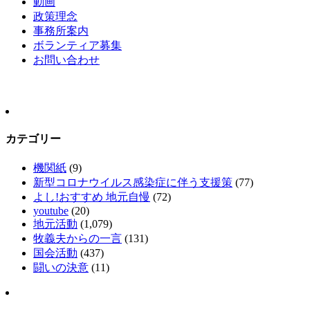
動画
政策理念
事務所案内
ボランティア募集
お問い合わせ
カテゴリー
機関紙
(9)
新型コロナウイルス感染症に伴う支援策
(77)
よし!おすすめ 地元自慢
(72)
youtube
(20)
地元活動
(1,079)
牧義夫からの一言
(131)
国会活動
(437)
闘いの決意
(11)