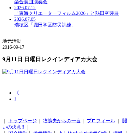
楽合奏団演奏会
2026.07.12
「東海クリエーターフィルム2026」と熱田空襲展
2026.07.05
瑞穂区「堀田学区防災訓練」
地元活動
2016-09-17
9月11日 日曜日レクインディアカ大会
《
》
｜
トップページ
｜
牧義夫からの一言
｜
プロフィール
｜
闘
いの決意!!
｜