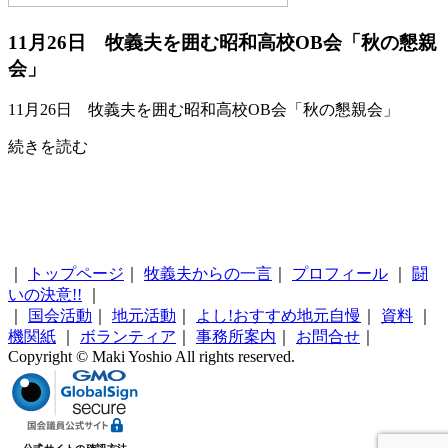
11月26日 牧義夫を囲む昭和高校OB会「秋の懇親
会」
11月26日 牧義夫を囲む昭和高校OB会「秋の懇親会」
続きを読む
｜
トップページ
｜
牧義夫からの一言
｜
プロフィール
｜
闘
いの決意!!
｜
｜
国会活動
｜
地元活動
｜
よし!おすすめ地元自慢
｜
資料
｜
機関紙
｜
ボランティア
｜
事務所案内
｜
お問合せ
｜
Copyright © Maki Yoshio All rights reserved.