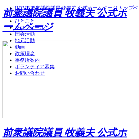
HOME
前衆議院議員 牧義夫 公式ホームページ トップペ
前衆議院議員 牧義夫 公式ホ
ージ
ひとこと
ームページ
プロフィール
国会活動
地元活動
動画
政策理念
事務所案内
ボランティア募集
お問い合わせ
前衆議院議員 牧義夫 公式ホ