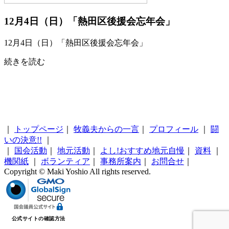
12月4日（日）「熱田区後援会忘年会」
12月4日（日）「熱田区後援会忘年会」
続きを読む
｜
トップページ
｜
牧義夫からの一言
｜
プロフィール
｜
闘
いの決意!!
｜
｜
国会活動
｜
地元活動
｜
よし!おすすめ地元自慢
｜
資料
｜
機関紙
｜
ボランティア
｜
事務所案内
｜
お問合せ
｜
Copyright © Maki Yoshio All rights reserved.
公式サイトの確認方法