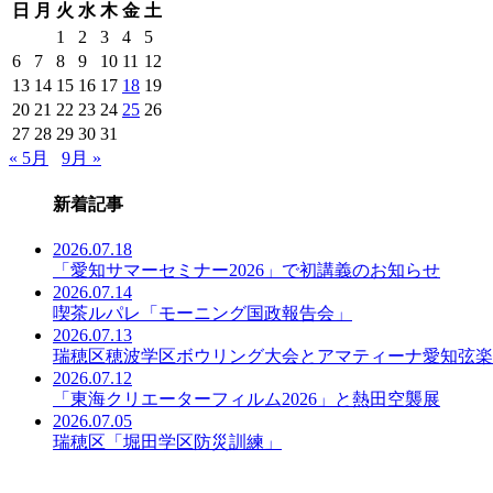
日
月
火
水
木
金
土
事
一
1
2
3
4
5
覧
6
7
8
9
10
11
12
13
14
15
16
17
18
19
20
21
22
23
24
25
26
27
28
29
30
31
« 5月
9月 »
新着記事
2026.07.18
「愛知サマーセミナー2026」で初講義のお知らせ
2026.07.14
喫茶ルパレ「モーニング国政報告会」
2026.07.13
瑞穂区穂波学区ボウリング大会とアマティーナ愛知弦楽
2026.07.12
「東海クリエーターフィルム2026」と熱田空襲展
2026.07.05
瑞穂区「堀田学区防災訓練」