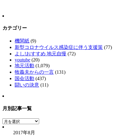
カテゴリー
機関紙
(9)
新型コロナウイルス感染症に伴う支援策
(77)
よし!おすすめ 地元自慢
(72)
youtube
(20)
地元活動
(1,079)
牧義夫からの一言
(131)
国会活動
(437)
闘いの決意
(11)
月別記事一覧
月
別
2017年8月
記