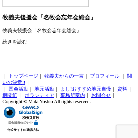
牧義夫後援会「名牧会忘年会総会」
牧義夫後援会「名牧会忘年会総会」
続きを読む
｜
トップページ
｜
牧義夫からの一言
｜
プロフィール
｜
闘
いの決意!!
｜
｜
国会活動
｜
地元活動
｜
よし!おすすめ地元自慢
｜
資料
｜
機関紙
｜
ボランティア
｜
事務所案内
｜
お問合せ
｜
Copyright © Maki Yoshio All rights reserved.
公式サイトの確認方法