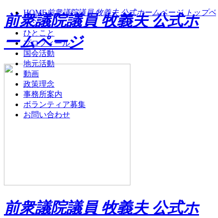
HOME
前衆議院議員 牧義夫 公式ホームページ トップペ
前衆議院議員 牧義夫 公式ホ
ージ
ひとこと
ームページ
プロフィール
国会活動
地元活動
動画
政策理念
事務所案内
ボランティア募集
お問い合わせ
前衆議院議員 牧義夫 公式ホ