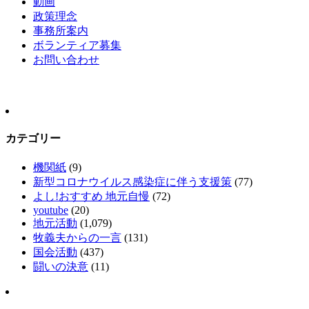
動画
政策理念
事務所案内
ボランティア募集
お問い合わせ
カテゴリー
機関紙
(9)
新型コロナウイルス感染症に伴う支援策
(77)
よし!おすすめ 地元自慢
(72)
youtube
(20)
地元活動
(1,079)
牧義夫からの一言
(131)
国会活動
(437)
闘いの決意
(11)