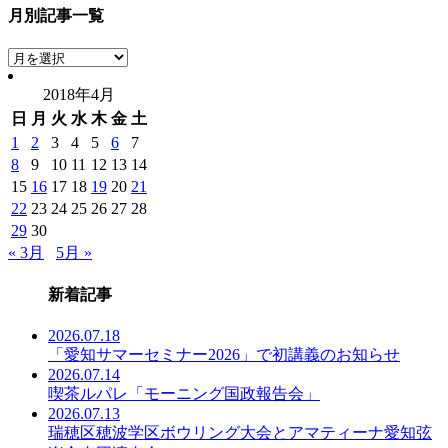
月別記事一覧
月
別
2018年4月
記
日
月
火
水
木
金
土
事
一
1
2
3
4
5
6
7
覧
8
9
10
11
12
13
14
15
16
17
18
19
20
21
22
23
24
25
26
27
28
29
30
« 3月
5月 »
新着記事
2026.07.18
「愛知サマーセミナー2026」で初講義のお知らせ
2026.07.14
喫茶ルパレ「モーニング国政報告会」
2026.07.13
瑞穂区穂波学区ボウリング大会とアマティーナ愛知弦