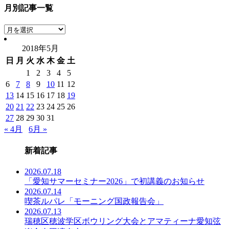
月別記事一覧
月
別
2018年5月
記
日
月
火
水
木
金
土
事
一
1
2
3
4
5
覧
6
7
8
9
10
11
12
13
14
15
16
17
18
19
20
21
22
23
24
25
26
27
28
29
30
31
« 4月
6月 »
新着記事
2026.07.18
「愛知サマーセミナー2026」で初講義のお知らせ
2026.07.14
喫茶ルパレ「モーニング国政報告会」
2026.07.13
瑞穂区穂波学区ボウリング大会とアマティーナ愛知弦