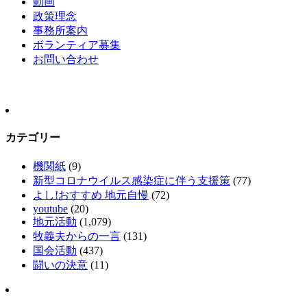
動画
政策理念
事務所案内
ボランティア募集
お問い合わせ
カテゴリー
機関紙
(9)
新型コロナウイルス感染症に伴う支援策
(77)
よし!おすすめ 地元自慢
(72)
youtube
(20)
地元活動
(1,079)
牧義夫からの一言
(131)
国会活動
(437)
闘いの決意
(11)