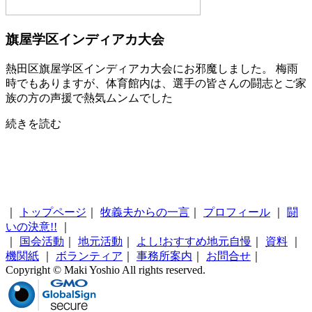
旗屋学区インディアカ大会
熱田区旗屋学区インディアカ大会にお邪魔しました。 梅雨
時でもありますが、体育館内は、選手の皆さんの闘志とご家
族の方の声援で熱気ムンムでした
続きを読む
｜
トップページ
｜
牧義夫からの一言
｜
プロフィール
｜
闘
いの決意!!
｜
｜
国会活動
｜
地元活動
｜
よし!おすすめ地元自慢
｜
資料
｜
機関紙
｜
ボランティア
｜
事務所案内
｜
お問合せ
｜
Copyright © Maki Yoshio All rights reserved.