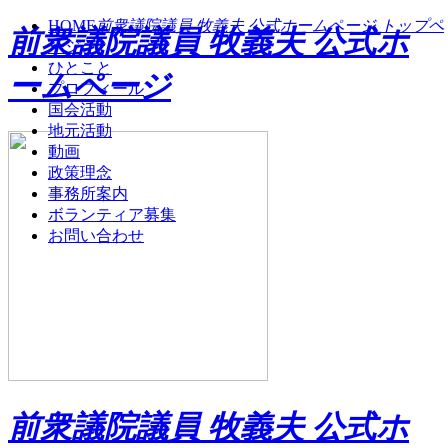
HOME
前衆議院議員 牧義夫 公式ホームページ トップペ
前衆議院議員 牧義夫 公式ホ
ージ
ひとこと
ームページ
プロフィール
国会活動
地元活動
動画
政策理念
事務所案内
ボランティア募集
お問い合わせ
前衆議院議員 牧義夫 公式ホ