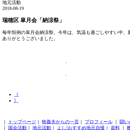
地元活動
2018-08-19
瑞穂区 皐月会「納涼祭」
毎年恒例の皐月会納涼祭。今年は、気温も過ごしやすい中、
ありがとうございました。
《
》
｜
トップページ
｜
牧義夫からの一言
｜
プロフィール
｜
闘い
｜
国会活動
｜
地元活動
｜
よし!おすすめ地元自慢
｜
資料
｜