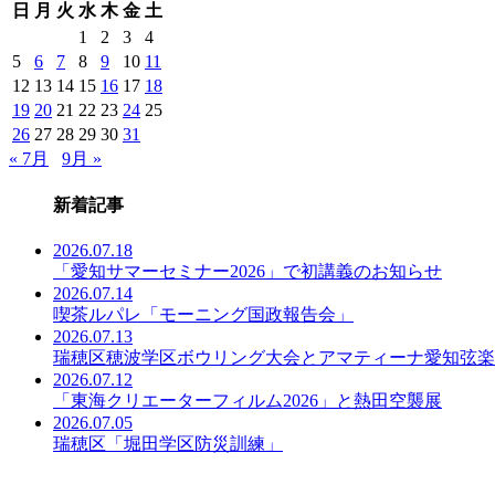
日
月
火
水
木
金
土
事
一
1
2
3
4
覧
5
6
7
8
9
10
11
12
13
14
15
16
17
18
19
20
21
22
23
24
25
26
27
28
29
30
31
« 7月
9月 »
新着記事
2026.07.18
「愛知サマーセミナー2026」で初講義のお知らせ
2026.07.14
喫茶ルパレ「モーニング国政報告会」
2026.07.13
瑞穂区穂波学区ボウリング大会とアマティーナ愛知弦楽
2026.07.12
「東海クリエーターフィルム2026」と熱田空襲展
2026.07.05
瑞穂区「堀田学区防災訓練」