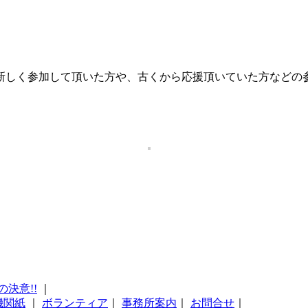
新しく参加して頂いた方や、古くから応援頂いていた方などの
の決意!!
｜
機関紙
｜
ボランティア
｜
事務所案内
｜
お問合せ
｜