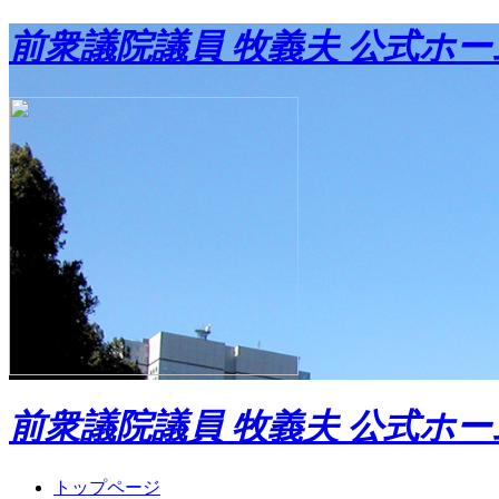
前衆議院議員 牧義夫 公式ホ
前衆議院議員 牧義夫 公式ホ
トップページ