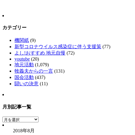
カテゴリー
機関紙
(9)
新型コロナウイルス感染症に伴う支援策
(77)
よし!おすすめ 地元自慢
(72)
youtube
(20)
地元活動
(1,079)
牧義夫からの一言
(131)
国会活動
(437)
闘いの決意
(11)
月別記事一覧
月
別
2018年8月
記