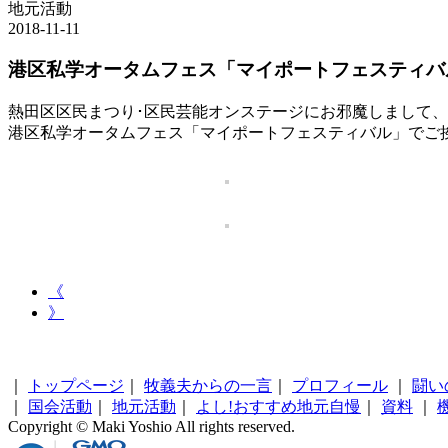
地元活動
2018-11-11
港区私学オータムフェス「マイポートフェスティバ
熱田区区民まつり･区民芸能オンステージにお邪魔しまして、
港区私学オータムフェス「マイポートフェスティバル」でご
《
》
｜
トップページ
｜
牧義夫からの一言
｜
プロフィール
｜
闘い
｜
国会活動
｜
地元活動
｜
よし!おすすめ地元自慢
｜
資料
｜
Copyright © Maki Yoshio All rights reserved.