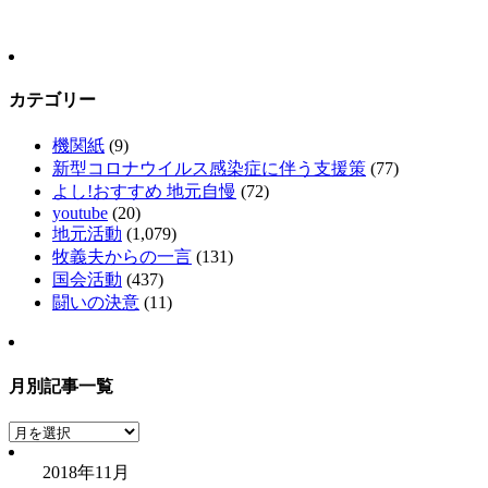
カテゴリー
機関紙
(9)
新型コロナウイルス感染症に伴う支援策
(77)
よし!おすすめ 地元自慢
(72)
youtube
(20)
地元活動
(1,079)
牧義夫からの一言
(131)
国会活動
(437)
闘いの決意
(11)
月別記事一覧
月
別
2018年11月
記