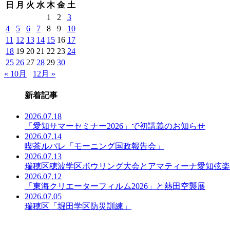
日
月
火
水
木
金
土
事
一
1
2
3
覧
4
5
6
7
8
9
10
11
12
13
14
15
16
17
18
19
20
21
22
23
24
25
26
27
28
29
30
« 10月
12月 »
新着記事
2026.07.18
「愛知サマーセミナー2026」で初講義のお知らせ
2026.07.14
喫茶ルパレ「モーニング国政報告会」
2026.07.13
瑞穂区穂波学区ボウリング大会とアマティーナ愛知弦楽
2026.07.12
「東海クリエーターフィルム2026」と熱田空襲展
2026.07.05
瑞穂区「堀田学区防災訓練」