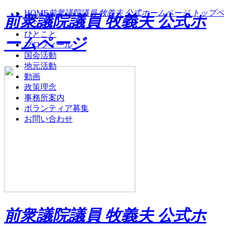
HOME
前衆議院議員 牧義夫 公式ホームページ トップペ
前衆議院議員 牧義夫 公式ホ
ージ
ひとこと
ームページ
プロフィール
国会活動
地元活動
動画
政策理念
事務所案内
ボランティア募集
お問い合わせ
前衆議院議員 牧義夫 公式ホ