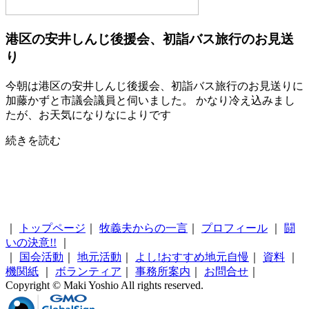
港区の安井しんじ後援会、初詣バス旅行のお見送
り
今朝は港区の安井しんじ後援会、初詣バス旅行のお見送りに
加藤かずと市議会議員と伺いました。 かなり冷え込みまし
たが、お天気になりなによりです
続きを読む
｜
トップページ
｜
牧義夫からの一言
｜
プロフィール
｜
闘
いの決意!!
｜
｜
国会活動
｜
地元活動
｜
よし!おすすめ地元自慢
｜
資料
｜
機関紙
｜
ボランティア
｜
事務所案内
｜
お問合せ
｜
Copyright © Maki Yoshio All rights reserved.