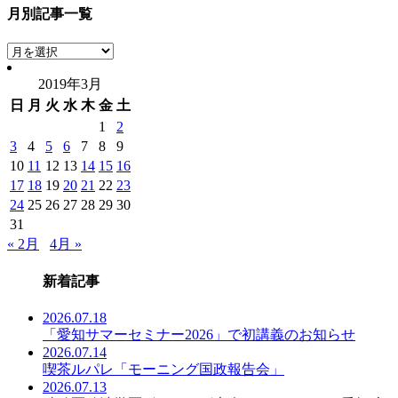
月別記事一覧
月
別
2019年3月
記
日
月
火
水
木
金
土
事
一
1
2
覧
3
4
5
6
7
8
9
10
11
12
13
14
15
16
17
18
19
20
21
22
23
24
25
26
27
28
29
30
31
« 2月
4月 »
新着記事
2026.07.18
「愛知サマーセミナー2026」で初講義のお知らせ
2026.07.14
喫茶ルパレ「モーニング国政報告会」
2026.07.13