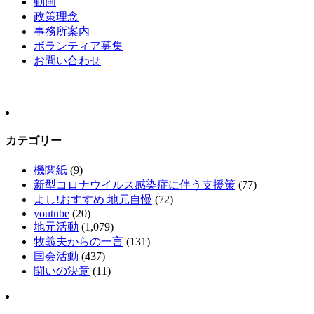
動画
政策理念
事務所案内
ボランティア募集
お問い合わせ
カテゴリー
機関紙
(9)
新型コロナウイルス感染症に伴う支援策
(77)
よし!おすすめ 地元自慢
(72)
youtube
(20)
地元活動
(1,079)
牧義夫からの一言
(131)
国会活動
(437)
闘いの決意
(11)