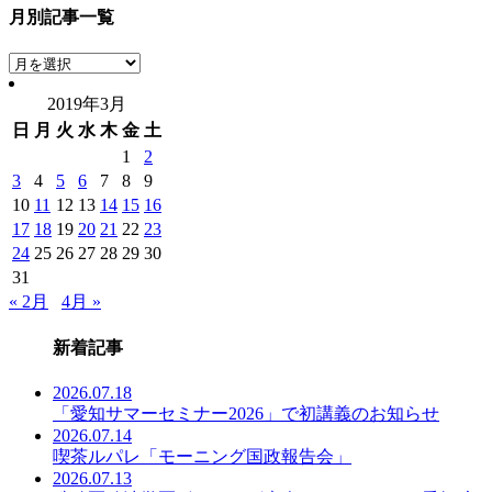
月別記事一覧
月
別
2019年3月
記
日
月
火
水
木
金
土
事
一
1
2
覧
3
4
5
6
7
8
9
10
11
12
13
14
15
16
17
18
19
20
21
22
23
24
25
26
27
28
29
30
31
« 2月
4月 »
新着記事
2026.07.18
「愛知サマーセミナー2026」で初講義のお知らせ
2026.07.14
喫茶ルパレ「モーニング国政報告会」
2026.07.13