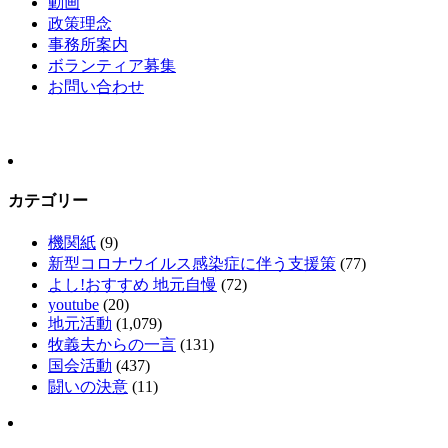
動画
政策理念
事務所案内
ボランティア募集
お問い合わせ
カテゴリー
機関紙
(9)
新型コロナウイルス感染症に伴う支援策
(77)
よし!おすすめ 地元自慢
(72)
youtube
(20)
地元活動
(1,079)
牧義夫からの一言
(131)
国会活動
(437)
闘いの決意
(11)