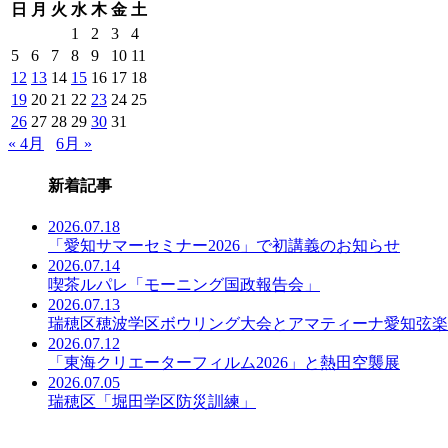
日
月
火
水
木
金
土
事
一
1
2
3
4
覧
5
6
7
8
9
10
11
12
13
14
15
16
17
18
19
20
21
22
23
24
25
26
27
28
29
30
31
« 4月
6月 »
新着記事
2026.07.18
「愛知サマーセミナー2026」で初講義のお知らせ
2026.07.14
喫茶ルパレ「モーニング国政報告会」
2026.07.13
瑞穂区穂波学区ボウリング大会とアマティーナ愛知弦楽
2026.07.12
「東海クリエーターフィルム2026」と熱田空襲展
2026.07.05
瑞穂区「堀田学区防災訓練」