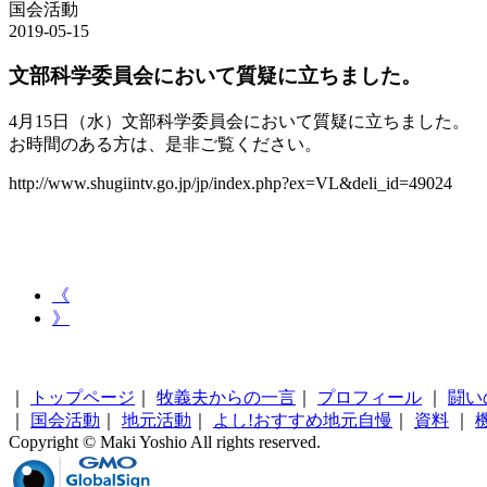
国会活動
2019-05-15
文部科学委員会において質疑に立ちました。
4月15日（水）文部科学委員会において質疑に立ちました。
お時間のある方は、是非ご覧ください。
http://www.shugiintv.go.jp/jp/index.php?ex=VL&deli_id=49024
《
》
｜
トップページ
｜
牧義夫からの一言
｜
プロフィール
｜
闘い
｜
国会活動
｜
地元活動
｜
よし!おすすめ地元自慢
｜
資料
｜
Copyright © Maki Yoshio All rights reserved.