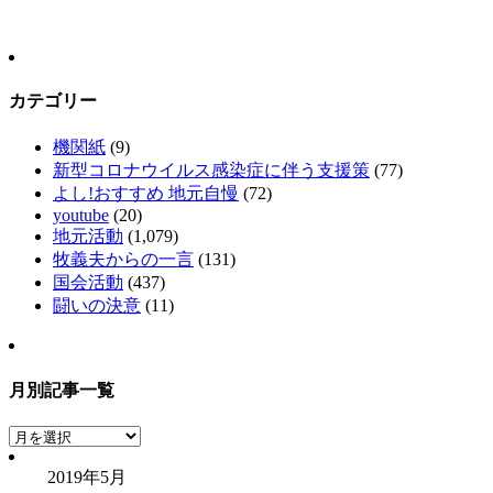
カテゴリー
機関紙
(9)
新型コロナウイルス感染症に伴う支援策
(77)
よし!おすすめ 地元自慢
(72)
youtube
(20)
地元活動
(1,079)
牧義夫からの一言
(131)
国会活動
(437)
闘いの決意
(11)
月別記事一覧
月
別
2019年5月
記