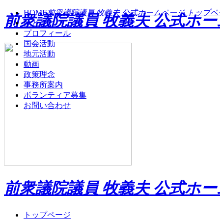
HOME
前衆議院議員 牧義夫 公式ホームページ トップペ
前衆議院議員 牧義夫 公式ホ
ひとこと
プロフィール
国会活動
地元活動
動画
政策理念
事務所案内
ボランティア募集
お問い合わせ
前衆議院議員 牧義夫 公式ホ
トップページ