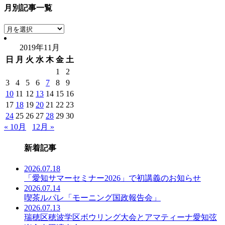
月別記事一覧
月
別
2019年11月
記
日
月
火
水
木
金
土
事
一
1
2
覧
3
4
5
6
7
8
9
10
11
12
13
14
15
16
17
18
19
20
21
22
23
24
25
26
27
28
29
30
« 10月
12月 »
新着記事
2026.07.18
「愛知サマーセミナー2026」で初講義のお知らせ
2026.07.14
喫茶ルパレ「モーニング国政報告会」
2026.07.13
瑞穂区穂波学区ボウリング大会とアマティーナ愛知弦