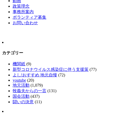
動画
政策理念
事務所案内
ボランティア募集
お問い合わせ
カテゴリー
機関紙
(9)
新型コロナウイルス感染症に伴う支援策
(77)
よし!おすすめ 地元自慢
(72)
youtube
(20)
地元活動
(1,079)
牧義夫からの一言
(131)
国会活動
(437)
闘いの決意
(11)