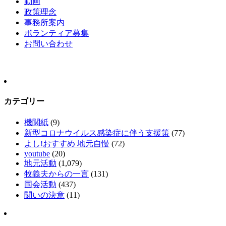
動画
政策理念
事務所案内
ボランティア募集
お問い合わせ
カテゴリー
機関紙
(9)
新型コロナウイルス感染症に伴う支援策
(77)
よし!おすすめ 地元自慢
(72)
youtube
(20)
地元活動
(1,079)
牧義夫からの一言
(131)
国会活動
(437)
闘いの決意
(11)