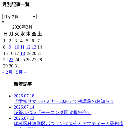
月別記事一覧
月
別
2020年3月
記
日
月
火
水
木
金
土
事
一
1
2
3
4
5
6
7
覧
8
9
10
11
12
13
14
15
16
17
18
19
20
21
22
23
24
25
26
27
28
29
30
31
« 2月
5月 »
新着記事
2026.07.18
「愛知サマーセミナー2026」で初講義のお知らせ
2026.07.14
喫茶ルパレ「モーニング国政報告会」
2026.07.13
瑞穂区穂波学区ボウリング大会とアマティーナ愛知弦