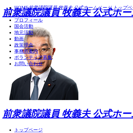
HOME
前衆議院議員 牧義夫 公式ホームページ トップペ
前衆議院議員 牧義夫 公式ホ
ひとこと
プロフィール
国会活動
地元活動
動画
政策理念
事務所案内
ボランティア募集
お問い合わせ
前衆議院議員 牧義夫 公式ホ
トップページ