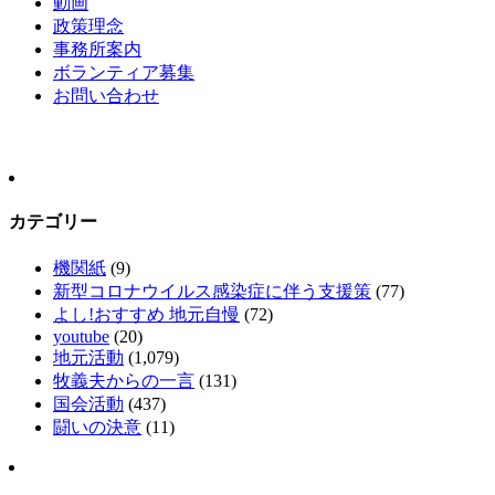
動画
政策理念
事務所案内
ボランティア募集
お問い合わせ
カテゴリー
機関紙
(9)
新型コロナウイルス感染症に伴う支援策
(77)
よし!おすすめ 地元自慢
(72)
youtube
(20)
地元活動
(1,079)
牧義夫からの一言
(131)
国会活動
(437)
闘いの決意
(11)