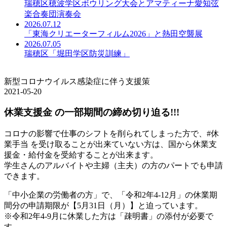
瑞穂区穂波学区ボウリング大会とアマティーナ愛知弦
楽合奏団演奏会
2026.07.12
「東海クリエーターフィルム2026」と熱田空襲展
2026.07.05
瑞穂区「堀田学区防災訓練」
新型コロナウイルス感染症に伴う支援策
2021-05-20
休業支援金 の一部期間の締め切り迫る!!!
コロナの影響で仕事のシフトを削られてしまった方で、#休
業手当 を受け取ることが出来ていない方は、国から休業支
援金・給付金を受給することが出来ます。
学生さんのアルバイトや主婦（主夫）の方のパートでも申請
できます。
「中小企業の労働者の方」で、「令和2年4-12月」の休業期
間分の申請期限が【5月31日（月）】と迫っています。
※令和2年4-9月に休業した方は「疎明書」の添付が必要で
す。