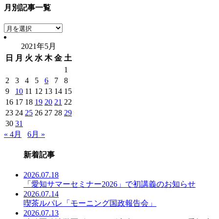
月別記事一覧
月
別
2021年5月
記
日
月
火
水
木
金
土
事
一
1
覧
2
3
4
5
6
7
8
9
10
11
12
13
14
15
16
17
18
19
20
21
22
23
24
25
26
27
28
29
30
31
« 4月
6月 »
新着記事
2026.07.18
「愛知サマーセミナー2026」で初講義のお知らせ
2026.07.14
喫茶ルパレ「モーニング国政報告会」
2026.07.13