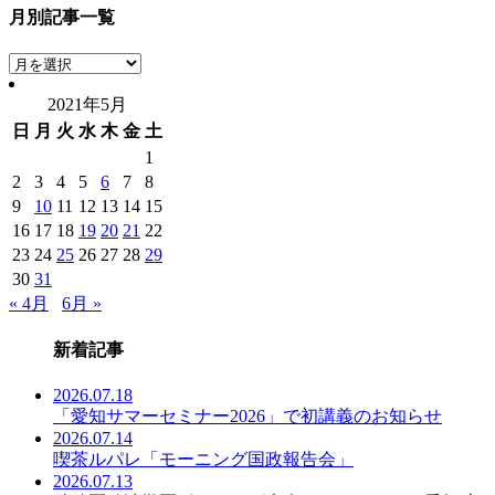
月別記事一覧
月
別
2021年5月
記
日
月
火
水
木
金
土
事
一
1
覧
2
3
4
5
6
7
8
9
10
11
12
13
14
15
16
17
18
19
20
21
22
23
24
25
26
27
28
29
30
31
« 4月
6月 »
新着記事
2026.07.18
「愛知サマーセミナー2026」で初講義のお知らせ
2026.07.14
喫茶ルパレ「モーニング国政報告会」
2026.07.13