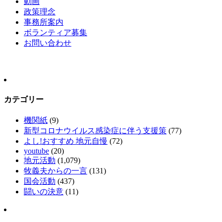
動画
政策理念
事務所案内
ボランティア募集
お問い合わせ
カテゴリー
機関紙
(9)
新型コロナウイルス感染症に伴う支援策
(77)
よし!おすすめ 地元自慢
(72)
youtube
(20)
地元活動
(1,079)
牧義夫からの一言
(131)
国会活動
(437)
闘いの決意
(11)