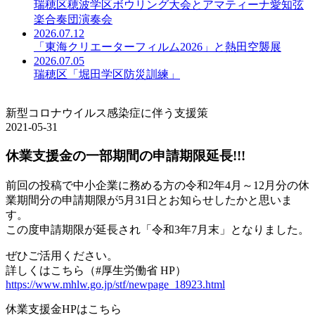
瑞穂区穂波学区ボウリング大会とアマティーナ愛知弦
楽合奏団演奏会
2026.07.12
「東海クリエーターフィルム2026」と熱田空襲展
2026.07.05
瑞穂区「堀田学区防災訓練」
新型コロナウイルス感染症に伴う支援策
2021-05-31
休業支援金の一部期間の申請期限延長!!!
前回の投稿で中小企業に務める方の令和2年4月～12月分の休
業期間分の申請期限が5月31日とお知らせしたかと思いま
す。
この度申請期限が延長され「令和3年7月末」となりました。
ぜひご活用ください。
詳しくはこちら（#厚生労働省 HP）
https://www.mhlw.go.jp/stf/newpage_18923.html
休業支援金HPはこちら