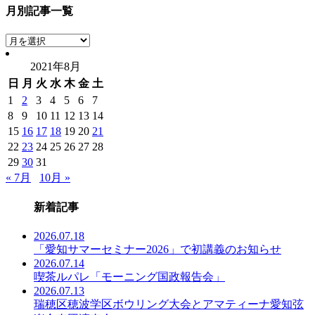
月別記事一覧
月
別
2021年8月
記
日
月
火
水
木
金
土
事
一
1
2
3
4
5
6
7
覧
8
9
10
11
12
13
14
15
16
17
18
19
20
21
22
23
24
25
26
27
28
29
30
31
« 7月
10月 »
新着記事
2026.07.18
「愛知サマーセミナー2026」で初講義のお知らせ
2026.07.14
喫茶ルパレ「モーニング国政報告会」
2026.07.13
瑞穂区穂波学区ボウリング大会とアマティーナ愛知弦