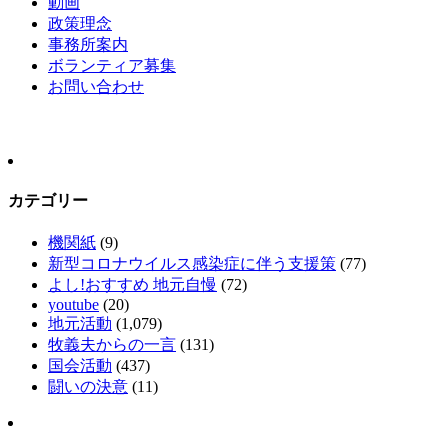
動画
政策理念
事務所案内
ボランティア募集
お問い合わせ
カテゴリー
機関紙
(9)
新型コロナウイルス感染症に伴う支援策
(77)
よし!おすすめ 地元自慢
(72)
youtube
(20)
地元活動
(1,079)
牧義夫からの一言
(131)
国会活動
(437)
闘いの決意
(11)