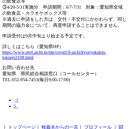
の飲食店等
③4/20-5/31実施分 申請期間：6/7-7/31 対象：愛知県全域
の飲食店・カラオケボックス等
※過去に申請をした方は、交付・不交付にかかわらず、同じ
期間の協力金について、再度申請することはできません。
申請受付は9月中旬より始まる予定です。
詳しくはこちら（愛知県HP）
https://www.pref.aichi.jp/site/covid19-aichi/kyoryokukin-
tokurei2108.html
お問い合わせ先
愛知県 県民総合相談窓口（コールセンター）
TEL:052-954-7453(毎日9:00-17:00)
《
》
｜
トップページ
｜
牧義夫からの一言
｜
プロフィール
｜
闘