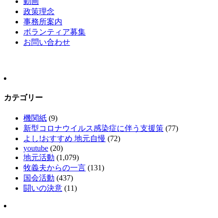
動画
政策理念
事務所案内
ボランティア募集
お問い合わせ
カテゴリー
機関紙
(9)
新型コロナウイルス感染症に伴う支援策
(77)
よし!おすすめ 地元自慢
(72)
youtube
(20)
地元活動
(1,079)
牧義夫からの一言
(131)
国会活動
(437)
闘いの決意
(11)