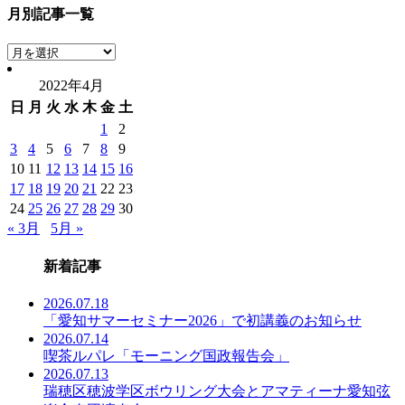
月別記事一覧
月
別
2022年4月
記
日
月
火
水
木
金
土
事
一
1
2
覧
3
4
5
6
7
8
9
10
11
12
13
14
15
16
17
18
19
20
21
22
23
24
25
26
27
28
29
30
« 3月
5月 »
新着記事
2026.07.18
「愛知サマーセミナー2026」で初講義のお知らせ
2026.07.14
喫茶ルパレ「モーニング国政報告会」
2026.07.13
瑞穂区穂波学区ボウリング大会とアマティーナ愛知弦