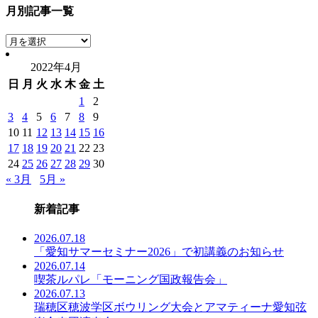
月別記事一覧
月
別
2022年4月
記
日
月
火
水
木
金
土
事
一
1
2
覧
3
4
5
6
7
8
9
10
11
12
13
14
15
16
17
18
19
20
21
22
23
24
25
26
27
28
29
30
« 3月
5月 »
新着記事
2026.07.18
「愛知サマーセミナー2026」で初講義のお知らせ
2026.07.14
喫茶ルパレ「モーニング国政報告会」
2026.07.13
瑞穂区穂波学区ボウリング大会とアマティーナ愛知弦