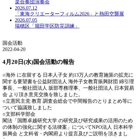
楽合奏団演奏会
2026.07.12
「東海クリエーターフィルム2026」と熱田空襲展
2026.07.05
瑞穂区「堀田学区防災訓練」
国会活動
2022-04-20
4月20日(水)国会活動の報告
○海外 に在留する 日本人子女 約13万人の教育施策の拡充に
関する要望書を公益財団法人 海外子女教育振興財団 綿引理
事長、一般社団法人 坂部専務理事、一般社団法人 日本貿易
会 より頂き意見交換を致しました。
○立憲民主党 教育 調査会総会で中間報告のとりまとめ等に
ついて協議致しました
○文部科学部会
閣法「国際卓越研究大学 の研究及び研究成果の活用のため
の体制の強化に関する法律案」についてNPO法人 日本科学
振興会 と文科省・内閣府より提言及びご説明を頂きまし