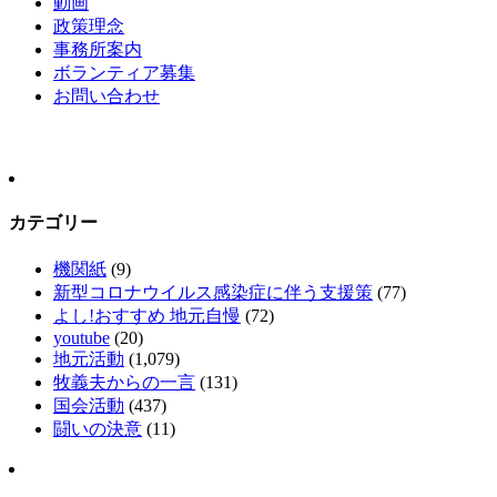
動画
政策理念
事務所案内
ボランティア募集
お問い合わせ
カテゴリー
機関紙
(9)
新型コロナウイルス感染症に伴う支援策
(77)
よし!おすすめ 地元自慢
(72)
youtube
(20)
地元活動
(1,079)
牧義夫からの一言
(131)
国会活動
(437)
闘いの決意
(11)