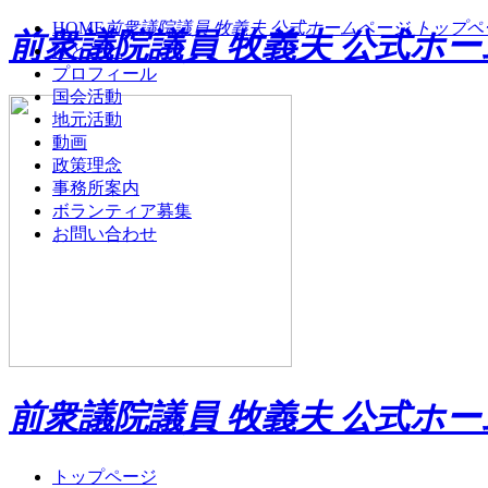
HOME
前衆議院議員 牧義夫 公式ホームページ トップペ
前衆議院議員 牧義夫 公式ホ
ひとこと
プロフィール
国会活動
地元活動
動画
政策理念
事務所案内
ボランティア募集
お問い合わせ
前衆議院議員 牧義夫 公式ホ
トップページ