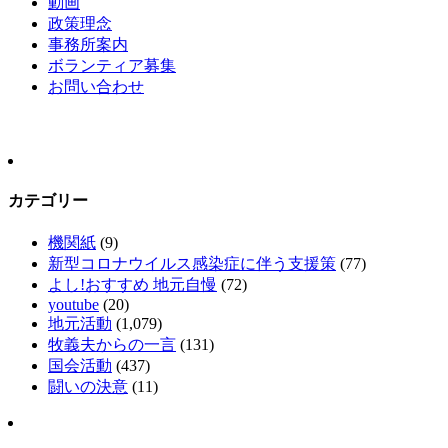
動画
政策理念
事務所案内
ボランティア募集
お問い合わせ
カテゴリー
機関紙
(9)
新型コロナウイルス感染症に伴う支援策
(77)
よし!おすすめ 地元自慢
(72)
youtube
(20)
地元活動
(1,079)
牧義夫からの一言
(131)
国会活動
(437)
闘いの決意
(11)