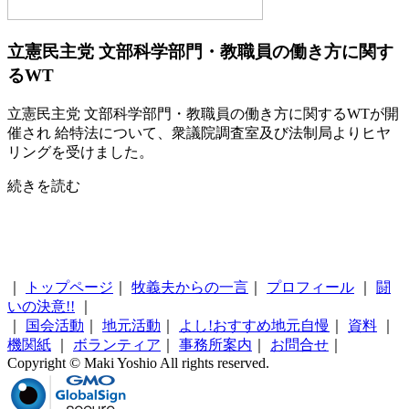
立憲民主党 文部科学部門・教職員の働き方に関す
るWT
立憲民主党 文部科学部門・教職員の働き方に関するWTが開
催され 給特法について、衆議院調査室及び法制局よりヒヤ
リングを受けました。
続きを読む
｜
トップページ
｜
牧義夫からの一言
｜
プロフィール
｜
闘
いの決意!!
｜
｜
国会活動
｜
地元活動
｜
よし!おすすめ地元自慢
｜
資料
｜
機関紙
｜
ボランティア
｜
事務所案内
｜
お問合せ
｜
Copyright © Maki Yoshio All rights reserved.