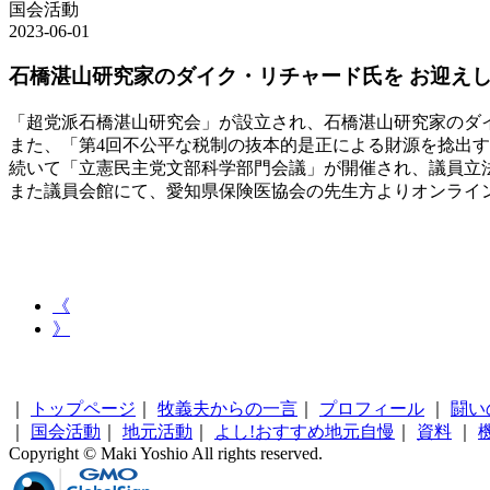
国会活動
2023-06-01
石橋湛山研究家のダイク・リチャード氏を お迎え
「超党派石橋湛山研究会」が設立され、石橋湛山研究家のダ
また、「第4回不公平な税制の抜本的是正による財源を捻出
続いて「立憲民主党文部科学部門会議」が開催され、議員立
また議員会館にて、愛知県保険医協会の先生方よりオンライ
《
》
｜
トップページ
｜
牧義夫からの一言
｜
プロフィール
｜
闘い
｜
国会活動
｜
地元活動
｜
よし!おすすめ地元自慢
｜
資料
｜
Copyright © Maki Yoshio All rights reserved.