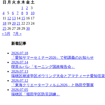
日
月
火
水
木
金
土
事
一
1
2
3
覧
4
5
6
7
8
9
10
11
12
13
14
15
16
17
18
19
20
21
22
23
24
25
26
27
28
29
30
« 5月
7月 »
新着記事
2026.07.18
「愛知サマーセミナー2026」で初講義のお知らせ
2026.07.14
喫茶ルパレ「モーニング国政報告会」
2026.07.13
瑞穂区穂波学区ボウリング大会とアマティーナ愛知弦楽
2026.07.12
「東海クリエーターフィルム2026」と熱田空襲展
2026.07.05
瑞穂区「堀田学区防災訓練」