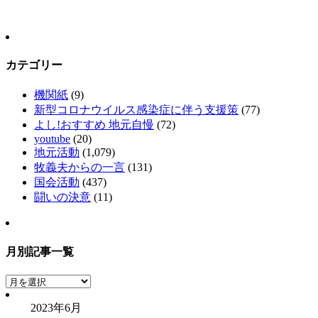
カテゴリー
機関紙
(9)
新型コロナウイルス感染症に伴う支援策
(77)
よし!おすすめ 地元自慢
(72)
youtube
(20)
地元活動
(1,079)
牧義夫からの一言
(131)
国会活動
(437)
闘いの決意
(11)
月別記事一覧
月
別
2023年6月
記