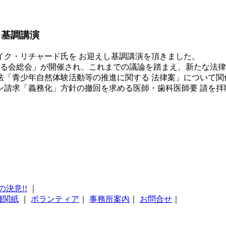
し基調講演
イク・リチャード氏を お迎えし基調講演を頂きました。
する会総会」が開催され、これまでの議論を踏まえ、新たな法
法「青少年自然体験活動等の推進に関する 法律案」について関
ン請求「義務化」方針の撤回を求める医師・歯科医師要 請を拝
の決意!!
｜
機関紙
｜
ボランティア
｜
事務所案内
｜
お問合せ
｜