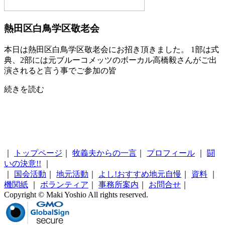
熱田区白鳥学区敬老会
本日は熱田区白鳥学区敬老会にお招き頂きました。 1部は式
典、2部には元ブルーコメッツのボーカル高橋毅さんがご出
演されると言う事でご参加の皆
続きを読む
｜
トップページ
｜
牧義夫からの一言
｜
プロフィール
｜
闘
いの決意!!
｜
｜
国会活動
｜
地元活動
｜
よし!おすすめ地元自慢
｜
資料
｜
機関紙
｜
ボランティア
｜
事務所案内
｜
お問合せ
｜
Copyright © Maki Yoshio All rights reserved.