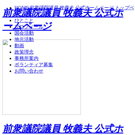
HOME
前衆議院議員 牧義夫 公式ホームページ トップペ
前衆議院議員 牧義夫 公式ホ
ージ
ひとこと
ームページ
プロフィール
国会活動
地元活動
動画
政策理念
事務所案内
ボランティア募集
お問い合わせ
前衆議院議員 牧義夫 公式ホ