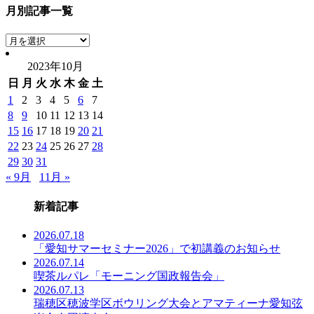
月別記事一覧
月
別
2023年10月
記
日
月
火
水
木
金
土
事
一
1
2
3
4
5
6
7
覧
8
9
10
11
12
13
14
15
16
17
18
19
20
21
22
23
24
25
26
27
28
29
30
31
« 9月
11月 »
新着記事
2026.07.18
「愛知サマーセミナー2026」で初講義のお知らせ
2026.07.14
喫茶ルパレ「モーニング国政報告会」
2026.07.13
瑞穂区穂波学区ボウリング大会とアマティーナ愛知弦