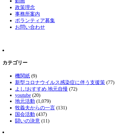
動画
政策理念
事務所案内
ボランティア募集
お問い合わせ
カテゴリー
機関紙
(9)
新型コロナウイルス感染症に伴う支援策
(77)
よし!おすすめ 地元自慢
(72)
youtube
(20)
地元活動
(1,079)
牧義夫からの一言
(131)
国会活動
(437)
闘いの決意
(11)