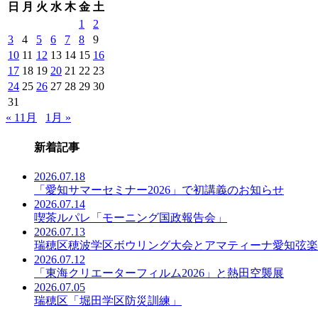
日
月
火
水
木
金
土
事
一
1
2
覧
3
4
5
6
7
8
9
10
11
12
13
14
15
16
17
18
19
20
21
22
23
24
25
26
27
28
29
30
31
« 11月
1月 »
新着記事
2026.07.18
「愛知サマーセミナー2026」で初講義のお知らせ
2026.07.14
喫茶ルパレ「モーニング国政報告会」
2026.07.13
瑞穂区穂波学区ボウリング大会とアマティーナ愛知弦楽
2026.07.12
「東海クリエーターフィルム2026」と熱田空襲展
2026.07.05
瑞穂区「堀田学区防災訓練」