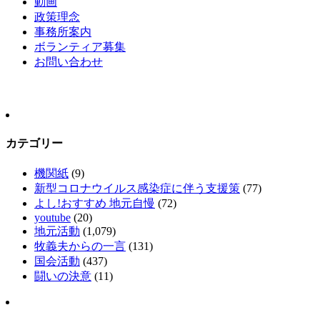
動画
政策理念
事務所案内
ボランティア募集
お問い合わせ
カテゴリー
機関紙
(9)
新型コロナウイルス感染症に伴う支援策
(77)
よし!おすすめ 地元自慢
(72)
youtube
(20)
地元活動
(1,079)
牧義夫からの一言
(131)
国会活動
(437)
闘いの決意
(11)