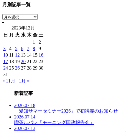
月別記事一覧
月
別
2023年12月
記
日
月
火
水
木
金
土
事
一
1
2
覧
3
4
5
6
7
8
9
10
11
12
13
14
15
16
17
18
19
20
21
22
23
24
25
26
27
28
29
30
31
« 11月
1月 »
新着記事
2026.07.18
「愛知サマーセミナー2026」で初講義のお知らせ
2026.07.14
喫茶ルパレ「モーニング国政報告会」
2026.07.13