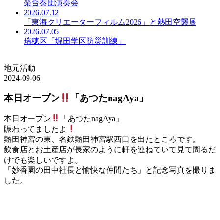
楽合奏団演奏会
2026.07.12
「東海クリエーターフィルム2026」と熱田空襲展
2026.07.05
瑞穂区「堀田学区防災訓練」
地元活動
2024-09-06
本日オープン
「あつたnagAya」
本日オープン
「あつたnagAya」
賑わってましたよ
熱田神宮の東、名鉄熱田神宮駅西口を出たところです。
飲食店とお土産店が長家のように軒を連ねていて見て周るだ
けでも楽しいですよ。
「妙香園の田中社長と愉快な仲間たち」と記念写真を撮りま
した。