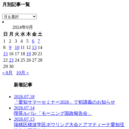
月別記事一覧
月
別
2024年9月
記
日
月
火
水
木
金
土
事
一
1
2
3
4
5
6
7
覧
8
9
10
11
12
13
14
15
16
17
18
19
20
21
22
23
24
25
26
27
28
29
30
« 8月
10月 »
新着記事
2026.07.18
「愛知サマーセミナー2026」で初講義のお知らせ
2026.07.14
喫茶ルパレ「モーニング国政報告会」
2026.07.13
瑞穂区穂波学区ボウリング大会とアマティーナ愛知弦