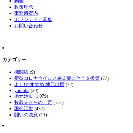
動画
政策理念
事務所案内
ボランティア募集
お問い合わせ
カテゴリー
機関紙
(9)
新型コロナウイルス感染症に伴う支援策
(77)
よし!おすすめ 地元自慢
(72)
youtube
(20)
地元活動
(1,079)
牧義夫からの一言
(131)
国会活動
(437)
闘いの決意
(11)