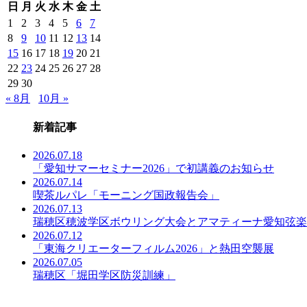
日
月
火
水
木
金
土
事
一
1
2
3
4
5
6
7
覧
8
9
10
11
12
13
14
15
16
17
18
19
20
21
22
23
24
25
26
27
28
29
30
« 8月
10月 »
新着記事
2026.07.18
「愛知サマーセミナー2026」で初講義のお知らせ
2026.07.14
喫茶ルパレ「モーニング国政報告会」
2026.07.13
瑞穂区穂波学区ボウリング大会とアマティーナ愛知弦楽
2026.07.12
「東海クリエーターフィルム2026」と熱田空襲展
2026.07.05
瑞穂区「堀田学区防災訓練」