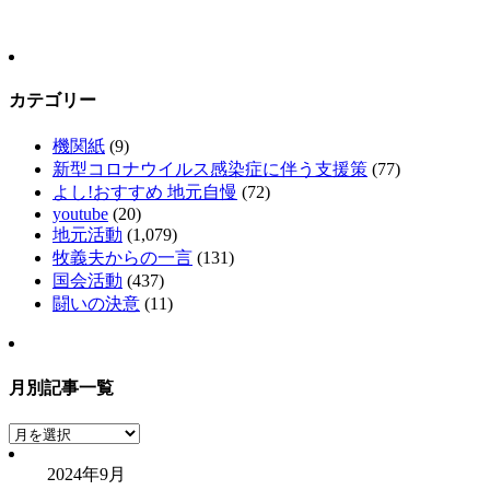
カテゴリー
機関紙
(9)
新型コロナウイルス感染症に伴う支援策
(77)
よし!おすすめ 地元自慢
(72)
youtube
(20)
地元活動
(1,079)
牧義夫からの一言
(131)
国会活動
(437)
闘いの決意
(11)
月別記事一覧
月
別
2024年9月
記