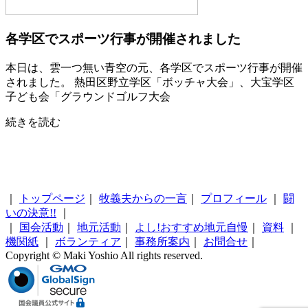
各学区でスポーツ行事が開催されました
本日は、雲一つ無い青空の元、各学区でスポーツ行事が開催
されました。 熱田区野立学区「ボッチャ大会」、大宝学区
子ども会「グラウンドゴルフ大会
続きを読む
｜
トップページ
｜
牧義夫からの一言
｜
プロフィール
｜
闘
いの決意!!
｜
｜
国会活動
｜
地元活動
｜
よし!おすすめ地元自慢
｜
資料
｜
機関紙
｜
ボランティア
｜
事務所案内
｜
お問合せ
｜
Copyright © Maki Yoshio All rights reserved.