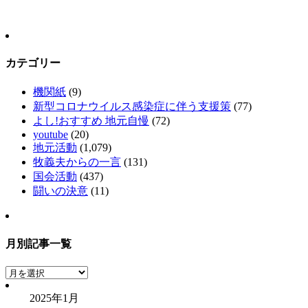
カテゴリー
機関紙
(9)
新型コロナウイルス感染症に伴う支援策
(77)
よし!おすすめ 地元自慢
(72)
youtube
(20)
地元活動
(1,079)
牧義夫からの一言
(131)
国会活動
(437)
闘いの決意
(11)
月別記事一覧
月
別
2025年1月
記