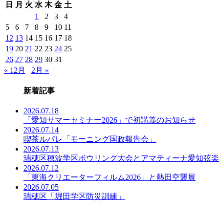
日
月
火
水
木
金
土
事
一
1
2
3
4
覧
5
6
7
8
9
10
11
12
13
14
15
16
17
18
19
20
21
22
23
24
25
26
27
28
29
30
31
« 12月
2月 »
新着記事
2026.07.18
「愛知サマーセミナー2026」で初講義のお知らせ
2026.07.14
喫茶ルパレ「モーニング国政報告会」
2026.07.13
瑞穂区穂波学区ボウリング大会とアマティーナ愛知弦楽
2026.07.12
「東海クリエーターフィルム2026」と熱田空襲展
2026.07.05
瑞穂区「堀田学区防災訓練」