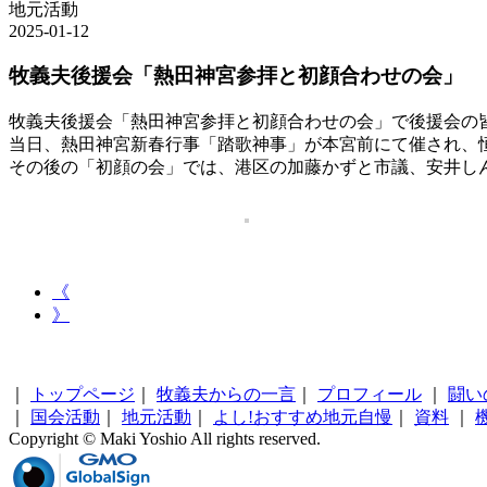
地元活動
2025-01-12
牧義夫後援会「熱田神宮参拝と初顔合わせの会」
牧義夫後援会「熱田神宮参拝と初顔合わせの会」で後援会の
当日、熱田神宮新春行事「踏歌神事」が本宮前にて催され、
その後の「初顔の会」では、港区の加藤かずと市議、安井し
《
》
｜
トップページ
｜
牧義夫からの一言
｜
プロフィール
｜
闘い
｜
国会活動
｜
地元活動
｜
よし!おすすめ地元自慢
｜
資料
｜
Copyright © Maki Yoshio All rights reserved.