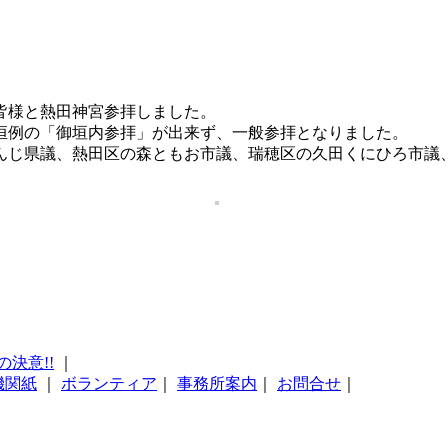
皆様と熱田神宮参拝しました。
恒例の「御垣内参拝」が出来ず、一般参拝となりました。
んじ県議、熱田区の森ともお市議、瑞穂区の久田くにひろ市議
の決意!!
｜
機関紙
｜
ボランティア
｜
事務所案内
｜
お問合せ
｜