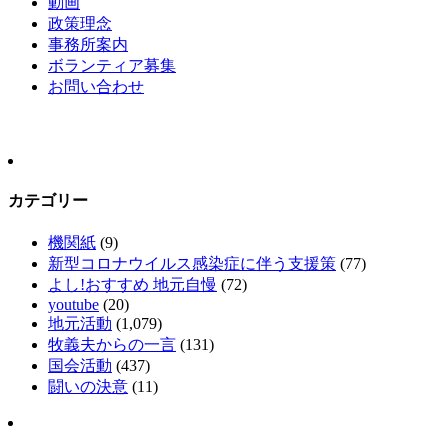
動画
政策理念
事務所案内
ボランティア募集
お問い合わせ
カテゴリー
機関紙
(9)
新型コロナウイルス感染症に伴う支援策
(77)
よし!おすすめ 地元自慢
(72)
youtube
(20)
地元活動
(1,079)
牧義夫からの一言
(131)
国会活動
(437)
闘いの決意
(11)