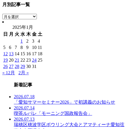
月別記事一覧
月
別
2025年1月
記
日
月
火
水
木
金
土
事
一
1
2
3
4
覧
5
6
7
8
9
10
11
12
13
14
15
16
17
18
19
20
21
22
23
24
25
26
27
28
29
30
31
« 12月
2月 »
新着記事
2026.07.18
「愛知サマーセミナー2026」で初講義のお知らせ
2026.07.14
喫茶ルパレ「モーニング国政報告会」
2026.07.13
瑞穂区穂波学区ボウリング大会とアマティーナ愛知弦