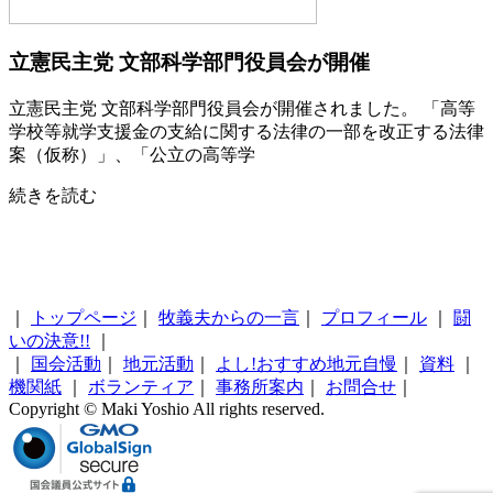
立憲民主党 文部科学部門役員会が開催
立憲民主党 文部科学部門役員会が開催されました。 「高等
学校等就学支援金の支給に関する法律の一部を改正する法律
案（仮称）」、「公立の高等学
続きを読む
｜
トップページ
｜
牧義夫からの一言
｜
プロフィール
｜
闘
いの決意!!
｜
｜
国会活動
｜
地元活動
｜
よし!おすすめ地元自慢
｜
資料
｜
機関紙
｜
ボランティア
｜
事務所案内
｜
お問合せ
｜
Copyright © Maki Yoshio All rights reserved.