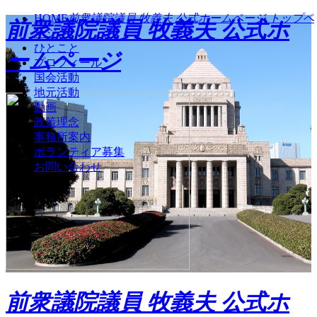
HOME
前衆議院議員 牧義夫 公式ホームページ トップペ
前衆議院議員 牧義夫 公式ホ
ージ
ひとこと
ームページ
プロフィール
国会活動
地元活動
動画
政策理念
事務所案内
ボランティア募集
お問い合わせ
前衆議院議員 牧義夫 公式ホ