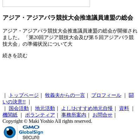
アジア・アジアパラ競技大会推進議員連盟の総会
アジア・アジアパラ競技大会推進議員連盟の総会が開催され
ました。 「第20回アジア競技大会及び第５回アジアパラ競
技大会」の準備状況について大
続きを読む
｜
トップページ
｜
牧義夫からの一言
｜
プロフィール
｜
闘
いの決意!!
｜
｜
国会活動
｜
地元活動
｜
よし!おすすめ地元自慢
｜
資料
｜
機関紙
｜
ボランティア
｜
事務所案内
｜
お問合せ
｜
Copyright © Maki Yoshio All rights reserved.