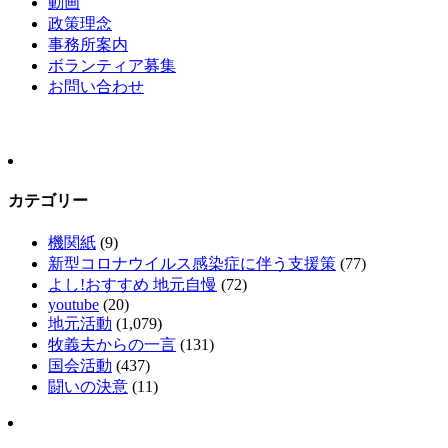
動画
政策理念
事務所案内
ボランティア募集
お問い合わせ
カテゴリー
機関紙
(9)
新型コロナウイルス感染症に伴う支援策
(77)
よし!おすすめ 地元自慢
(72)
youtube
(20)
地元活動
(1,079)
牧義夫からの一言
(131)
国会活動
(437)
闘いの決意
(11)