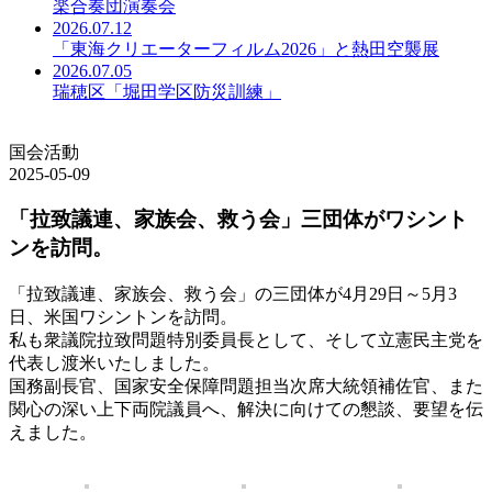
楽合奏団演奏会
2026.07.12
「東海クリエーターフィルム2026」と熱田空襲展
2026.07.05
瑞穂区「堀田学区防災訓練」
国会活動
2025-05-09
「拉致議連、家族会、救う会」三団体がワシント
ンを訪問。
「拉致議連、家族会、救う会」の三団体が4月29日～5月3
日、米国ワシントンを訪問。
私も衆議院拉致問題特別委員長として、そして立憲民主党を
代表し渡米いたしました。
国務副長官、国家安全保障問題担当次席大統領補佐官、また
関心の深い上下両院議員へ、解決に向けての懇談、要望を伝
えました。