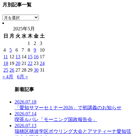
月別記事一覧
月
別
2025年5月
記
日
月
火
水
木
金
土
事
一
1
2
3
覧
4
5
6
7
8
9
10
11
12
13
14
15
16
17
18
19
20
21
22
23
24
25
26
27
28
29
30
31
« 4月
6月 »
新着記事
2026.07.18
「愛知サマーセミナー2026」で初講義のお知らせ
2026.07.14
喫茶ルパレ「モーニング国政報告会」
2026.07.13
瑞穂区穂波学区ボウリング大会とアマティーナ愛知弦